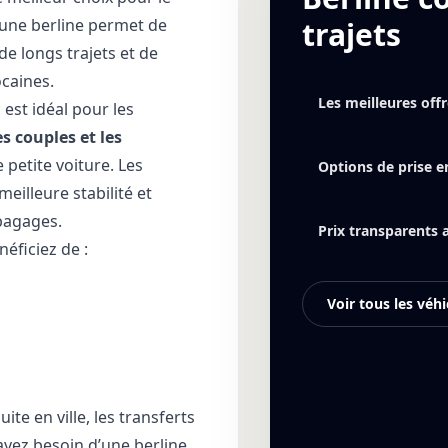
r une berline permet de
trajets
de longs trajets et de
caines.
Les meilleures off
est idéal pour les
s couples et les
petite voiture. Les
Options de prise en
eilleure stabilité et
bagages.
Prix transparents 
éficiez de :
Voir tous les véhi
ite en ville, les transferts
ayez besoin d’une berline