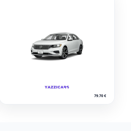
Marrakech – Aéroport Menara
79.70 €
1 voitures disponibles