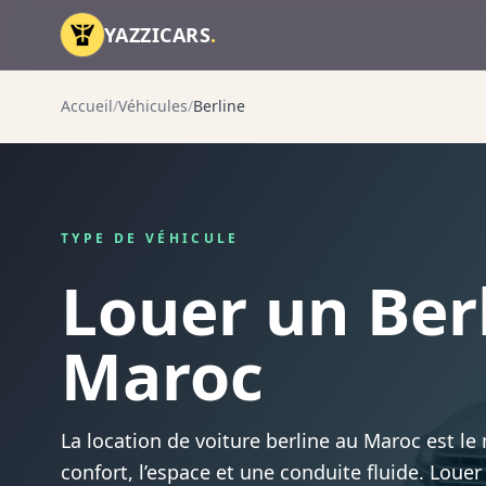
Aller au contenu
YAZZICARS
.
Accueil
/
Véhicules
/
Berline
TYPE DE VÉHICULE
Louer un Ber
Maroc
La location de voiture berline au Maroc est le 
confort, l’espace et une conduite fluide. Loue