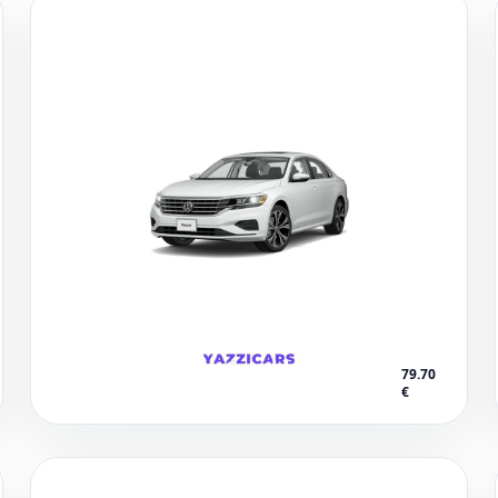
Aéroport international
Mohammed V de Casablanca
79.70
€
1 voitures disponibles