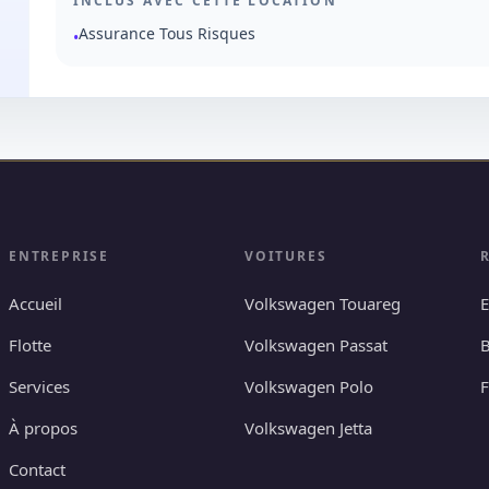
INCLUS AVEC CETTE LOCATION
Assurance Tous Risques
•
ENTREPRISE
VOITURES
Accueil
Volkswagen Touareg
E
Flotte
Volkswagen Passat
B
Services
Volkswagen Polo
À propos
Volkswagen Jetta
Contact