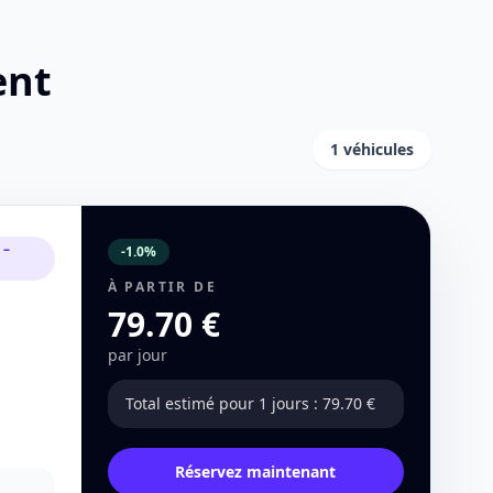
ent
1 véhicules
 –
-1.0%
À PARTIR DE
79.70 €
par jour
Total estimé pour 1 jours : 79.70 €
Réservez maintenant