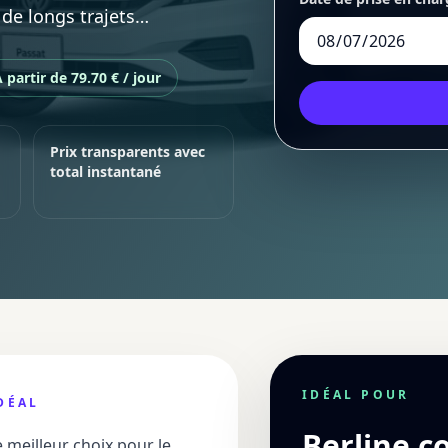
r de longs trajets…
 partir de 79.70 € / jour
Prix transparents avec
total instantané
IDÉAL POUR
DÉAL
Berline c
e meilleur choix pour le