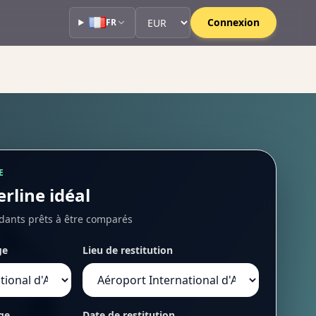
Devise
Devise
Connexion
FR
E
erline idéal
dants prêts à être comparés
ge
Lieu de restitution
ge
Date de restitution