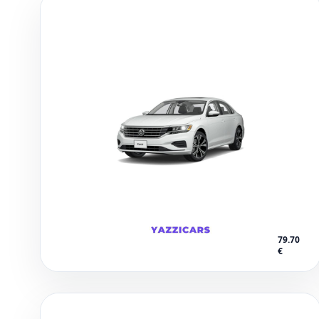
Aéroport International d'Agadir –
Al-Massira
79.70
€
1 voitures disponibles