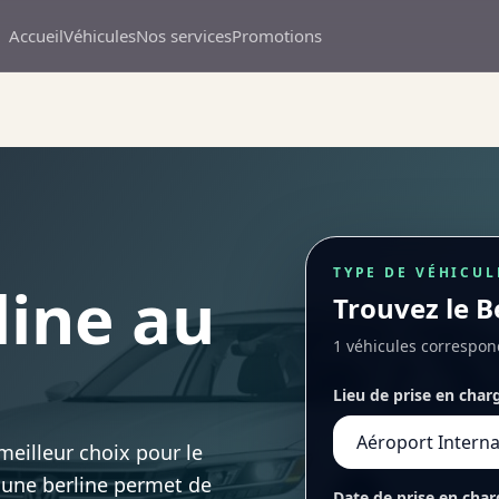
Accueil
Véhicules
Nos services
Promotions
TYPE DE VÉHICUL
line au
Trouvez le B
1 véhicules correspon
Lieu de prise en char
meilleur choix pour le
r une berline permet de
Date de prise en char